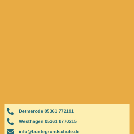
Detmerode 05361 772191
Westhagen 05361 8770215
info@buntegrundschule.de